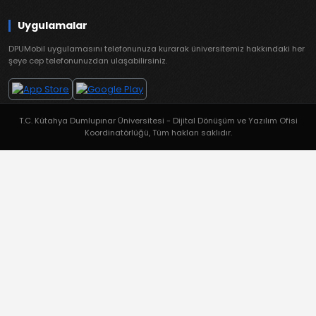
Uygulamalar
DPUMobil uygulamasını telefonunuza kurarak üniversitemiz hakkındaki her
şeye cep telefonunuzdan ulaşabilirsiniz.
T.C. Kütahya Dumlupınar Üniversitesi - Dijital Dönüşüm ve Yazılım Ofisi
Koordinatörlüğü, Tüm hakları saklıdır.