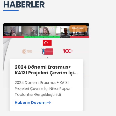
HABERLER
ERASMUS
2024 Dönemi Erasmus+
KA131 Projeleri Çevrim İçi
Nihai Rapor Toplantısı
2024 Dönemi Erasmus+ KA131
Gerçekleştirildi
Projeleri Çevrim İçi Nihai Rapor
Toplantısı Gerçekleştirildi
Haberin Devamı