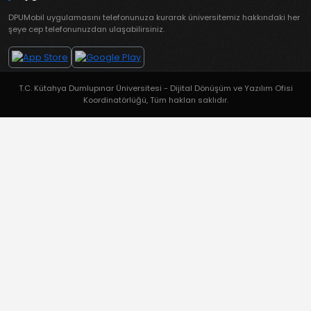
DPUMobil uygulamasını telefonunuza kurarak üniversitemiz hakkındaki her
şeye cep telefonunuzdan ulaşabilirsiniz.
T.C. Kütahya Dumlupınar Üniversitesi - Dijital Dönüşüm ve Yazılım Ofisi
Koordinatörlüğü, Tüm hakları saklıdır.