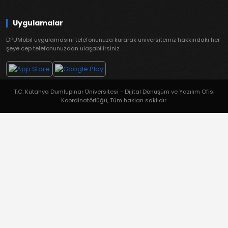
Uygulamalar
DPUMobil uygulamasını telefonunuza kurarak üniversitemiz hakkındaki her
şeye cep telefonunuzdan ulaşabilirsiniz.
T.C. Kütahya Dumlupınar Üniversitesi - Dijital Dönüşüm ve Yazılım Ofisi
Koordinatörlüğü, Tüm hakları saklıdır.